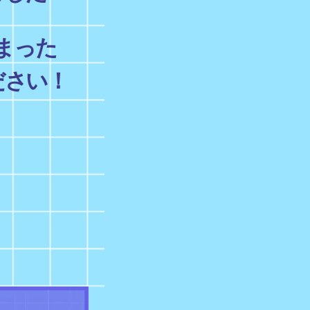
まった
ださい！