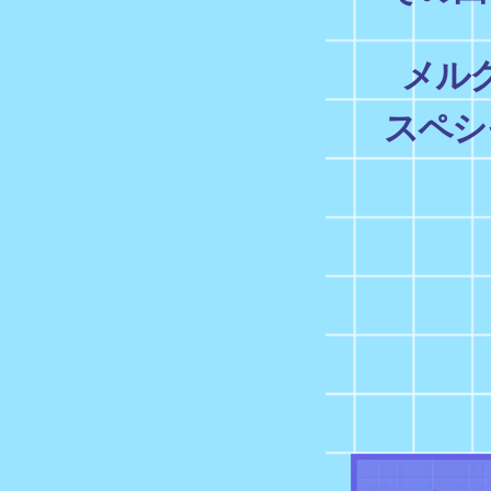
メル
スペシ